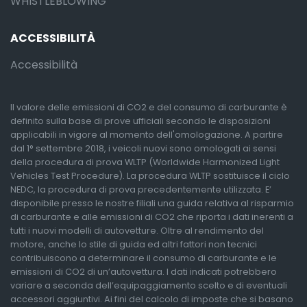
WHISTLEBLOWING
ACCESSIBILITÀ
Accessibilità
Il valore delle emissioni di CO2 e del consumo di carburante è
definito sulla base di prove ufficiali secondo le disposizioni
applicabili in vigore al momento dell'omologazione. A partire
dal 1° settembre 2018, i veicoli nuovi sono omologati ai sensi
della procedura di prova WLTP (Worldwide Harmonized Light
Vehicles Test Procedure). La procedura WLTP sostituisce il ciclo
NEDC, la procedura di prova precedentemente utilizzata. E’
disponibile presso le nostre filiali una guida relativa al risparmio
di carburante e alle emissioni di CO2 che riporta i dati inerenti a
tutti i nuovi modelli di autovetture. Oltre al rendimento del
motore, anche lo stile di guida ed altri fattori non tecnici
contribuiscono a determinare il consumo di carburante e le
emissioni di CO2 di un’autovettura. I dati indicati potrebbero
variare a seconda dell’equipaggiamento scelto e di eventuali
accessori aggiuntivi. Ai fini del calcolo di imposte che si basano