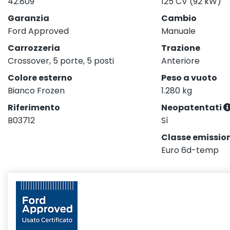
42.809
125 CV (92 kW)
Garanzia
Cambio
Ford Approved
Manuale
Carrozzeria
Trazione
Crossover, 5 porte, 5 posti
Anteriore
Colore esterno
Peso a vuoto
Bianco Frozen
1.280 kg
Riferimento
Neopatentati
B03712
Sì
Classe emission
Euro 6d-temp