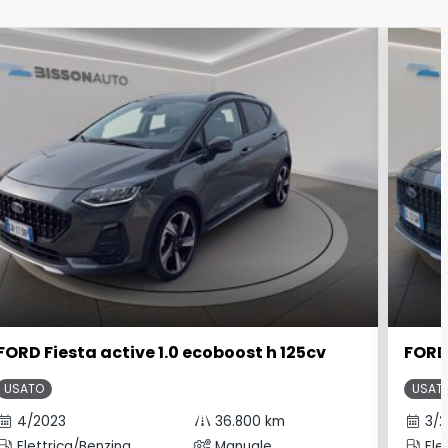
FORD Fiesta active 1.0 ecoboost h 125cv
FORD 
USATO
USAT
4/2023
36.800 km
3/2
Elettrica/Benzina
Manuale
Ele