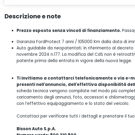
Descrizione e note
Prezzo esposto senza vincoli di finanziamento.
Passag
Garanzia FordProtect 7 anni / 105000 Km dalla data di im
Auto guidabile da neopatentati. In riferimento al decreto
novembre 2024 n.177. La modifica del CdS non è retroattiva
patente prima della entrata in vigore della nuova legge.
Ti invitiamo a contattarci telefonicamente o via e-ma
presenti nell'annuncio, dell'effettiva disponibilità de
scheda tecnica vengono compilate nel modo più completo 
caricamento degli annunci, foto, accessori e chilometrag
con l’effettivo equipaggiamento e lo stato del veicolo.
Contattaci per verificare tutti i dettagli e prenotare il 
Bisson Auto S.p.A.