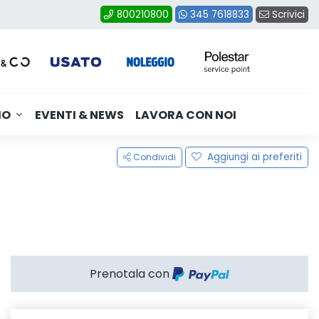
Scrivici
800210800
345 7618833
MO
EVENTI & NEWS
LAVORA CON NOI
Aggiungi ai preferiti
Condividi
Prenotala con