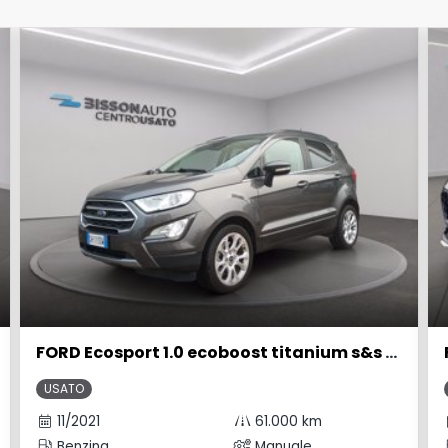
FORD Ecosport 1.0 ecoboost titanium s&s 125cv my20.25
USATO
11/2021
61.000 km
Benzina
Manuale