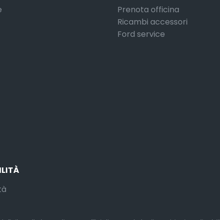
e
Prenota officina
Ricambi accessori
Ford service
ILITÀ
tà