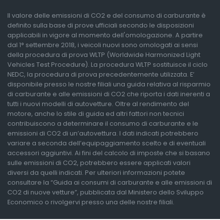
Il valore delle emissioni di CO2 e del consumo di carburante è
definito sulla base di prove ufficiali secondo le disposizioni
applicabili in vigore al momento dell'omologazione. A partire
dal 1° settembre 2018, i veicoli nuovi sono omologati ai sensi
della procedura di prova WLTP (Worldwide Harmonized Light
Vehicles Test Procedure). La procedura WLTP sostituisce il ciclo
NEDC, la procedura di prova precedentemente utilizzata. E’
disponibile presso le nostre filiali una guida relativa al risparmio
di carburante e alle emissioni di CO2 che riporta i dati inerenti a
tutti i nuovi modelli di autovetture. Oltre al rendimento del
motore, anche lo stile di guida ed altri fattori non tecnici
contribuiscono a determinare il consumo di carburante e le
emissioni di CO2 di un’autovettura. I dati indicati potrebbero
variare a seconda dell’equipaggiamento scelto e di eventuali
accessori aggiuntivi. Ai fini del calcolo di imposte che si basano
sulle emissioni di CO2, potrebbero essere applicati valori
diversi da quelli indicati. Per ulteriori informazioni potete
consultare la “Guida ai consumi di carburante e alle emissioni di
CO2 di nuove vetture”, pubblicata dal Ministero dello Sviluppo
Economico o rivolgervi presso una delle nostre filiali.