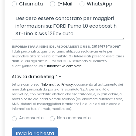
Chiamata
E-Mail
WhatsApp
INFORMATIVA AI SENSI DEL REGOLAMENTO UE N. 2016/679 "GDPR"
I dati personali acquisiti saranno utilizzati esclusivamente per
rispondere alla richiesta formulata. Gli Interessati possono esercitare i
diritti di cui agli artt. 15 - 23 del GDPR scrivendo all'indirizzo
clienti@bissonauto.it.
Informativa completa
.
Attività di marketing
*
Letta e compresa l’
Informativa Privacy
, acconsento al trattamento dei
miei dati personali da parte di BissonAuto S.p.A. per finalità di
marketing, con modalità elettroniche e/o cartacee, e, in particolare, a
mezzo posta ordinaria o email, telefono (es. chiamate automatizzate,
SMS, sistemi di messaggistica istantanea), e qualsiasi altro canale
informatico (es. siti web, mobile app).
Acconsento
Non acconsento