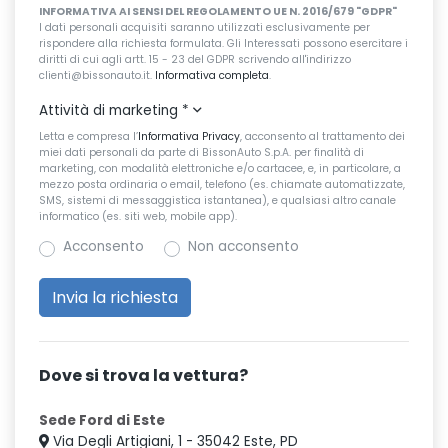
INFORMATIVA AI SENSI DEL REGOLAMENTO UE N. 2016/679 "GDPR"
I dati personali acquisiti saranno utilizzati esclusivamente per
rispondere alla richiesta formulata. Gli Interessati possono esercitare i
diritti di cui agli artt. 15 - 23 del GDPR scrivendo all'indirizzo
clienti@bissonauto.it.
Informativa completa
.
Attività di marketing
*
Letta e compresa l’
Informativa Privacy
, acconsento al trattamento dei
miei dati personali da parte di BissonAuto S.p.A. per finalità di
marketing, con modalità elettroniche e/o cartacee, e, in particolare, a
mezzo posta ordinaria o email, telefono (es. chiamate automatizzate,
SMS, sistemi di messaggistica istantanea), e qualsiasi altro canale
informatico (es. siti web, mobile app).
Acconsento
Non acconsento
Dove si trova la vettura?
Sede Ford di Este
Via Degli Artigiani, 1 - 35042 Este, PD