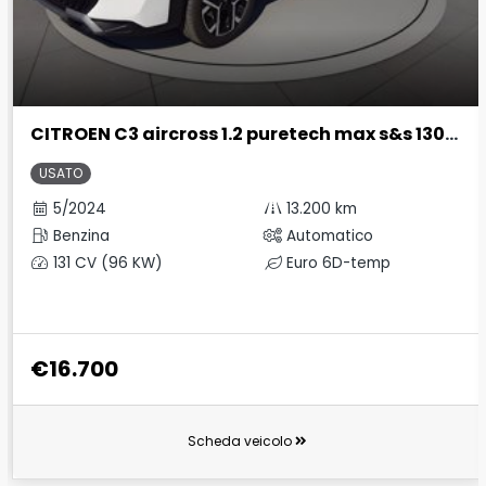
CITROEN C3 aircross 1.2 puretech max s&s 130cv eat6
USATO
5/2024
13.200 km
Benzina
Automatico
131 CV (96 KW)
Euro 6D-temp
€16.700
Scheda veicolo