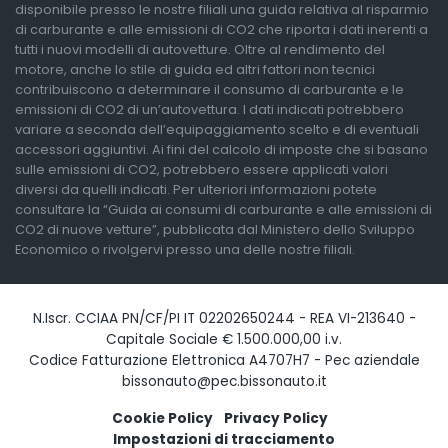
disponibile presso le nostre filiali una guida relativa al risparmio
di carburante e alle emissioni di CO2 che riporta i dati inerenti a
tutti i nuovi modelli di autovetture. Oltre al rendimento del
motore, anche lo stile di guida ed altri fattori non tecnici
contribuiscono a determinare il consumo di carburante e le
emissioni di CO2 di un’autovettura. I dati indicati potrebbero
variare a seconda dell’equipaggiamento scelto e di eventuali
accessori aggiuntivi. Ai fini del calcolo di imposte che si basano
sulle emissioni di CO2, potrebbero essere applicati valori
diversi da quelli indicati. Per ulteriori informazioni potete
consultare la “Guida ai consumi di carburante e alle emissioni di
CO2 di nuove vetture”, pubblicata dal Ministero dello Sviluppo
Economico o rivolgervi presso una delle nostre filiali.
N.Iscr. CCIAA PN/CF/PI IT 02202650244 - REA VI-213640 -
Capitale Sociale € 1.500.000,00 i.v.
Codice Fatturazione Elettronica A4707H7 - Pec aziendale
bissonauto@pec.bissonauto.it
Cookie Policy
Privacy Policy
Impostazioni di tracciamento