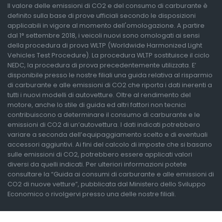
Il valore delle emissioni di CO2 e del consumo di carburante è
definito sulla base di prove ufficiali secondo le disposizioni
applicabili in vigore al momento dell'omologazione. A partire
dal 1° settembre 2018, i veicoli nuovi sono omologati ai sensi
della procedura di prova WLTP (Worldwide Harmonized Light
Vehicles Test Procedure). La procedura WLTP sostituisce il ciclo
NEDC, la procedura di prova precedentemente utilizzata. E’
disponibile presso le nostre filiali una guida relativa al risparmio
di carburante e alle emissioni di CO2 che riporta i dati inerenti a
tutti i nuovi modelli di autovetture. Oltre al rendimento del
motore, anche lo stile di guida ed altri fattori non tecnici
contribuiscono a determinare il consumo di carburante e le
emissioni di CO2 di un’autovettura. I dati indicati potrebbero
variare a seconda dell’equipaggiamento scelto e di eventuali
accessori aggiuntivi. Ai fini del calcolo di imposte che si basano
sulle emissioni di CO2, potrebbero essere applicati valori
diversi da quelli indicati. Per ulteriori informazioni potete
consultare la “Guida ai consumi di carburante e alle emissioni di
CO2 di nuove vetture”, pubblicata dal Ministero dello Sviluppo
Economico o rivolgervi presso una delle nostre filiali.