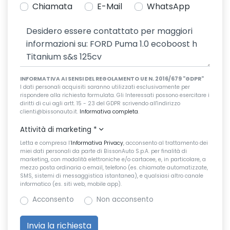
Chiamata
E-Mail
WhatsApp
INFORMATIVA AI SENSI DEL REGOLAMENTO UE N. 2016/679 "GDPR"
I dati personali acquisiti saranno utilizzati esclusivamente per
rispondere alla richiesta formulata. Gli Interessati possono esercitare i
diritti di cui agli artt. 15 - 23 del GDPR scrivendo all'indirizzo
clienti@bissonauto.it.
Informativa completa
.
Attività di marketing
*
Letta e compresa l’
Informativa Privacy
, acconsento al trattamento dei
miei dati personali da parte di BissonAuto S.p.A. per finalità di
marketing, con modalità elettroniche e/o cartacee, e, in particolare, a
mezzo posta ordinaria o email, telefono (es. chiamate automatizzate,
SMS, sistemi di messaggistica istantanea), e qualsiasi altro canale
informatico (es. siti web, mobile app).
Acconsento
Non acconsento