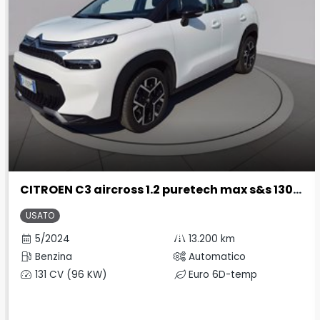
CITROEN C3 aircross 1.2 puretech max s&s 130cv eat6
USATO
5/2024
13.200 km
Benzina
Automatico
131 CV (96 KW)
Euro 6D-temp