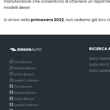
manutenzione che consentono di ottenere un risparmio st
modelli diesel.
In arrivo nella
primavera 2022
, non vediamo già loro ch
RICERCA 
Auto nuov
Ford Bisson
Auto km 0
Mazda Bisson
Auto usate
Volvo Bisson
Lynk&Co Bisson
Ford Bisson
Mazda Bisson
Volvo Bisson
Lynk&Co Bisson