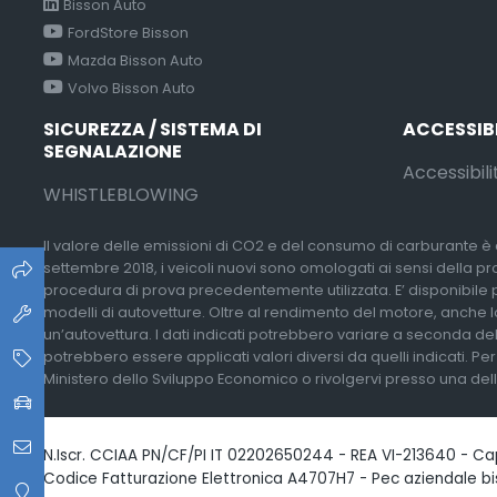
Bisson Auto
FordStore Bisson
Mazda Bisson Auto
Volvo Bisson Auto
SICUREZZA / SISTEMA DI
ACCESSIB
SEGNALAZIONE
Accessibili
WHISTLEBLOWING
Il valore delle emissioni di CO2 e del consumo di carburante è d
settembre 2018, i veicoli nuovi sono omologati ai sensi della p
procedura di prova precedentemente utilizzata. E’ disponibile pres
modelli di autovetture. Oltre al rendimento del motore, anche lo
un’autovettura. I dati indicati potrebbero variare a seconda del
potrebbero essere applicati valori diversi da quelli indicati. Pe
Ministero dello Sviluppo Economico o rivolgervi presso una delle 
N.Iscr. CCIAA PN/CF/PI IT 02202650244 - REA VI-213640 - Capi
Codice Fatturazione Elettronica A4707H7 - Pec aziendale b