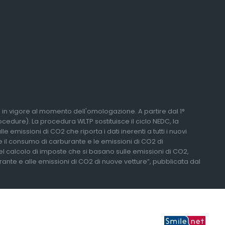
li in vigore al momento dell'omologazione. A partire dal 1°
edure). La procedura WLTP sostituisce il ciclo NEDC, la
 emissioni di CO2 che riporta i dati inerenti a tutti i nuovi
re il consumo di carburante e le emissioni di CO2 di
del calcolo di imposte che si basano sulle emissioni di CO2,
urante e alle emissioni di CO2 di nuove vetture”, pubblicata dal