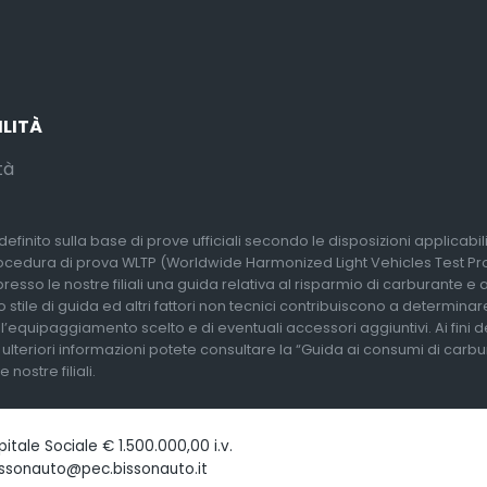
ILITÀ
tà
efinito sulla base di prove ufficiali secondo le disposizioni applicabi
rocedura di prova WLTP (Worldwide Harmonized Light Vehicles Test Proc
so le nostre filiali una guida relativa al risparmio di carburante e alle
 stile di guida ed altri fattori non tecnici contribuiscono a determina
l’equipaggiamento scelto e di eventuali accessori aggiuntivi. Ai fini 
r ulteriori informazioni potete consultare la “Guida ai consumi di carb
nostre filiali.
tale Sociale € 1.500.000,00 i.v.
issonauto@pec.bissonauto.it