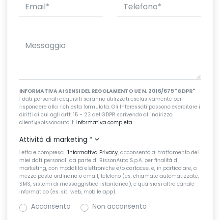
INFORMATIVA AI SENSI DEL REGOLAMENTO UE N. 2016/679 "GDPR"
I dati personali acquisiti saranno utilizzati esclusivamente per
rispondere alla richiesta formulata. Gli Interessati possono esercitare i
diritti di cui agli artt. 15 - 23 del GDPR scrivendo all'indirizzo
clienti@bissonauto.it.
Informativa completa
.
Attività di marketing
*
Letta e compresa l’
Informativa Privacy
, acconsento al trattamento dei
miei dati personali da parte di BissonAuto S.p.A. per finalità di
marketing, con modalità elettroniche e/o cartacee, e, in particolare, a
mezzo posta ordinaria o email, telefono (es. chiamate automatizzate,
SMS, sistemi di messaggistica istantanea), e qualsiasi altro canale
informatico (es. siti web, mobile app).
Acconsento
Non acconsento