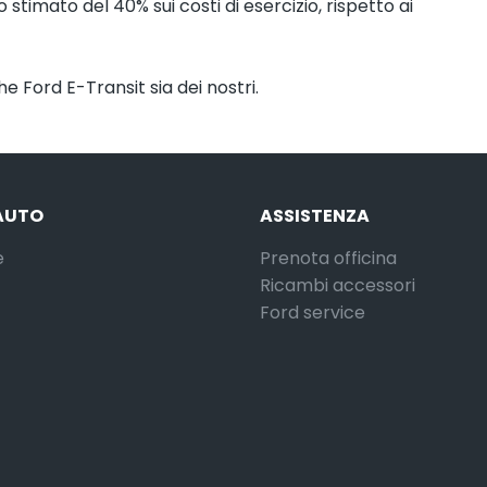
imato del 40% sui costi di esercizio, rispetto ai
e Ford E-Transit sia dei nostri.
AUTO
ASSISTENZA
e
Prenota officina
Ricambi accessori
Ford service