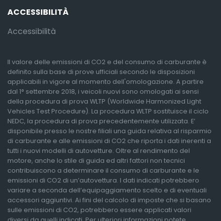
ACCESSIBILITÀ
Accessibilità
Il valore delle emissioni di CO2 e del consumo di carburante è
definito sulla base di prove ufficiali secondo le disposizioni
applicabili in vigore al momento dell'omologazione. A partire
dal 1° settembre 2018, i veicoli nuovi sono omologati ai sensi
della procedura di prova WLTP (Worldwide Harmonized Light
Vehicles Test Procedure). La procedura WLTP sostituisce il ciclo
NEDC, la procedura di prova precedentemente utilizzata. E’
disponibile presso le nostre filiali una guida relativa al risparmio
di carburante e alle emissioni di CO2 che riporta i dati inerenti a
tutti i nuovi modelli di autovetture. Oltre al rendimento del
motore, anche lo stile di guida ed altri fattori non tecnici
contribuiscono a determinare il consumo di carburante e le
emissioni di CO2 di un’autovettura. I dati indicati potrebbero
variare a seconda dell’equipaggiamento scelto e di eventuali
accessori aggiuntivi. Ai fini del calcolo di imposte che si basano
sulle emissioni di CO2, potrebbero essere applicati valori
diversi da quelli indicati. Per ulteriori informazioni potete