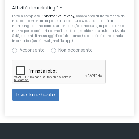
Attività di marketing
*
Letta e compresa l’
Informativa Privacy
, acconsento al trattamento dei
miei dati personali da parte di BissonAuto S.p.A. per finalità di
marketing, con modalità elettroniche e/o cartacee, e, in particolare, a
mezzo posta ordinaria o email, telefono (es. chiamate automatizzate,
SMS, sistemi di messaggistica istantanea), e qualsiasi altro canale
informatico (es. siti web, mobile app).
Acconsento
Non acconsento