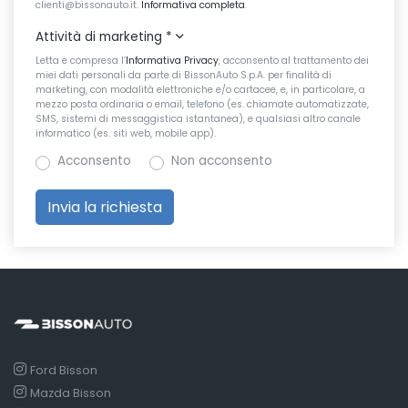
clienti@bissonauto.it.
Informativa completa
.
Attività di marketing
*
Letta e compresa l’
Informativa Privacy
, acconsento al trattamento dei
miei dati personali da parte di BissonAuto S.p.A. per finalità di
marketing, con modalità elettroniche e/o cartacee, e, in particolare, a
mezzo posta ordinaria o email, telefono (es. chiamate automatizzate,
SMS, sistemi di messaggistica istantanea), e qualsiasi altro canale
informatico (es. siti web, mobile app).
Acconsento
Non acconsento
Ford Bisson
Mazda Bisson