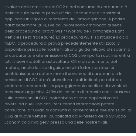
Il valore delle emissioni di CO2 e del consumo di carburante è
definito sulla base di prove ufficiali secondo le disposizioni
applicabili in vigore al momento dell'omologazione. A partire
dal 1° settembre 2018, i veicoli nuovi sono omologati ai sensi
della procedura di prova WLTP (Worldwide Harmonized Light
Vehicles Test Procedure). La procedura WLTP sostituisce il ciclo
NEDC, la procedura di prova precedentemente utilizzata. E’
disponibile presso le nostre filiali una guida relativa al risparmio
di carburante e alle emissioni di CO2 che riporta i dati inerenti a
tutti i nuovi modelli di autovetture. Oltre al rendimento del
motore, anche lo stile di guida ed altri fattori non tecnici
contribuiscono a determinare il consumo di carburante e le
emissioni di CO2 di un’autovettura. I dati indicati potrebbero
variare a seconda dell’equipaggiamento scelto e di eventuali
accessori aggiuntivi. Ai fini del calcolo di imposte che si basano
sulle emissioni di CO2, potrebbero essere applicati valori
diversi da quelli indicati. Per ulteriori informazioni potete
consultare la “Guida ai consumi di carburante e alle emissioni di
CO2 di nuove vetture”, pubblicata dal Ministero dello Sviluppo
Economico o rivolgervi presso una delle nostre filiali.