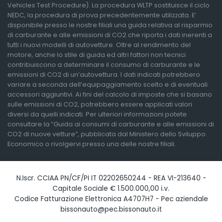
Vehicles Test Procedure). La procedura WLTP sostituisce il ciclo
NEDC, la procedura di prova precedentemente utilizzata. E’
disponibile presso le nostre filiali una guida relativa al risparmio
di carburante e alle emissioni di CO2 che riporta i dati inerenti a
tutti i nuovi modelli di autovetture. Oltre al rendimento del
motore, anche lo stile di guida ed altri fattori non tecnici
contribuiscono a determinare il consumo di carburante e le
emissioni di CO2 di un’autovettura. I dati indicati potrebbero
variare a seconda dell’equipaggiamento scelto e di eventuali
accessori aggiuntivi. Ai fini del calcolo di imposte che si basano
sulle emissioni di CO2, potrebbero essere applicati valori
diversi da quelli indicati. Per ulteriori informazioni potete
consultare la “Guida ai consumi di carburante e alle emissioni di
CO2 di nuove vetture”, pubblicata dal Ministero dello Sviluppo
Economico o rivolgervi presso una delle nostre filiali.
N.Iscr. CCIAA PN/CF/PI IT 02202650244 - REA VI-213640 -
Capitale Sociale € 1.500.000,00 i.v.
Codice Fatturazione Elettronica A4707H7 - Pec aziendale
bissonauto@pec.bissonauto.it