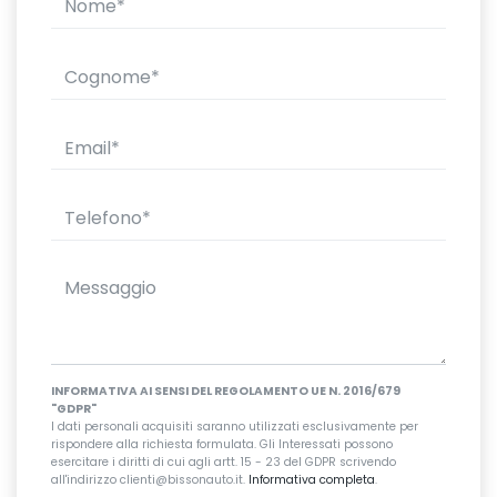
INFORMATIVA AI SENSI DEL REGOLAMENTO UE N. 2016/679
"GDPR"
I dati personali acquisiti saranno utilizzati esclusivamente per
rispondere alla richiesta formulata. Gli Interessati possono
esercitare i diritti di cui agli artt. 15 - 23 del GDPR scrivendo
all'indirizzo clienti@bissonauto.it.
Informativa completa
.