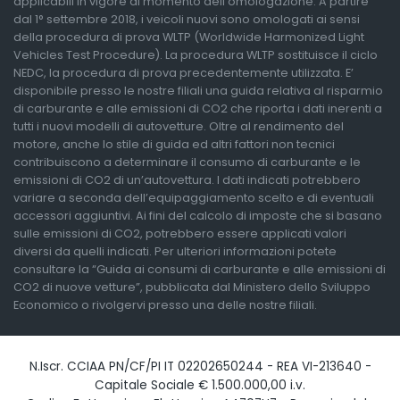
applicabili in vigore al momento dell'omologazione. A partire
dal 1° settembre 2018, i veicoli nuovi sono omologati ai sensi
della procedura di prova WLTP (Worldwide Harmonized Light
Vehicles Test Procedure). La procedura WLTP sostituisce il ciclo
NEDC, la procedura di prova precedentemente utilizzata. E’
disponibile presso le nostre filiali una guida relativa al risparmio
di carburante e alle emissioni di CO2 che riporta i dati inerenti a
tutti i nuovi modelli di autovetture. Oltre al rendimento del
motore, anche lo stile di guida ed altri fattori non tecnici
contribuiscono a determinare il consumo di carburante e le
emissioni di CO2 di un’autovettura. I dati indicati potrebbero
variare a seconda dell’equipaggiamento scelto e di eventuali
accessori aggiuntivi. Ai fini del calcolo di imposte che si basano
sulle emissioni di CO2, potrebbero essere applicati valori
diversi da quelli indicati. Per ulteriori informazioni potete
consultare la “Guida ai consumi di carburante e alle emissioni di
CO2 di nuove vetture”, pubblicata dal Ministero dello Sviluppo
Economico o rivolgervi presso una delle nostre filiali.
N.Iscr. CCIAA PN/CF/PI IT 02202650244 - REA VI-213640 -
Capitale Sociale € 1.500.000,00 i.v.