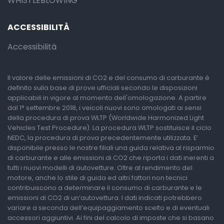
WHISTLEBLOWING
ACCESSIBILITÀ
Accessibilità
Il valore delle emissioni di CO2 e del consumo di carburante è
definito sulla base di prove ufficiali secondo le disposizioni
applicabili in vigore al momento dell'omologazione. A partire
dal 1° settembre 2018, i veicoli nuovi sono omologati ai sensi
della procedura di prova WLTP (Worldwide Harmonized Light
Vehicles Test Procedure). La procedura WLTP sostituisce il ciclo
NEDC, la procedura di prova precedentemente utilizzata. E’
disponibile presso le nostre filiali una guida relativa al risparmio
di carburante e alle emissioni di CO2 che riporta i dati inerenti a
tutti i nuovi modelli di autovetture. Oltre al rendimento del
motore, anche lo stile di guida ed altri fattori non tecnici
contribuiscono a determinare il consumo di carburante e le
emissioni di CO2 di un’autovettura. I dati indicati potrebbero
variare a seconda dell’equipaggiamento scelto e di eventuali
accessori aggiuntivi. Ai fini del calcolo di imposte che si basano