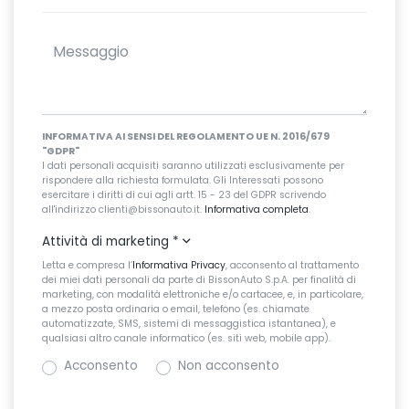
INFORMATIVA AI SENSI DEL REGOLAMENTO UE N. 2016/679
"GDPR"
I dati personali acquisiti saranno utilizzati esclusivamente per
rispondere alla richiesta formulata. Gli Interessati possono
esercitare i diritti di cui agli artt. 15 - 23 del GDPR scrivendo
all'indirizzo clienti@bissonauto.it.
Informativa completa
.
Attività di marketing
*
Letta e compresa l’
Informativa Privacy
, acconsento al trattamento
dei miei dati personali da parte di BissonAuto S.p.A. per finalità di
marketing, con modalità elettroniche e/o cartacee, e, in particolare,
a mezzo posta ordinaria o email, telefono (es. chiamate
automatizzate, SMS, sistemi di messaggistica istantanea), e
qualsiasi altro canale informatico (es. siti web, mobile app).
Acconsento
Non acconsento