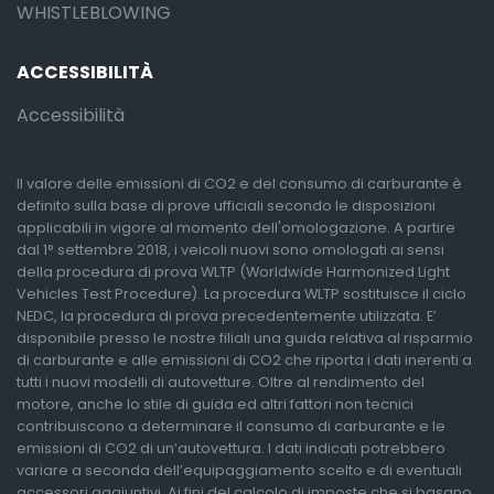
WHISTLEBLOWING
ACCESSIBILITÀ
Accessibilità
Il valore delle emissioni di CO2 e del consumo di carburante è
definito sulla base di prove ufficiali secondo le disposizioni
applicabili in vigore al momento dell'omologazione. A partire
dal 1° settembre 2018, i veicoli nuovi sono omologati ai sensi
della procedura di prova WLTP (Worldwide Harmonized Light
Vehicles Test Procedure). La procedura WLTP sostituisce il ciclo
NEDC, la procedura di prova precedentemente utilizzata. E’
disponibile presso le nostre filiali una guida relativa al risparmio
di carburante e alle emissioni di CO2 che riporta i dati inerenti a
tutti i nuovi modelli di autovetture. Oltre al rendimento del
motore, anche lo stile di guida ed altri fattori non tecnici
contribuiscono a determinare il consumo di carburante e le
emissioni di CO2 di un’autovettura. I dati indicati potrebbero
variare a seconda dell’equipaggiamento scelto e di eventuali
accessori aggiuntivi. Ai fini del calcolo di imposte che si basano