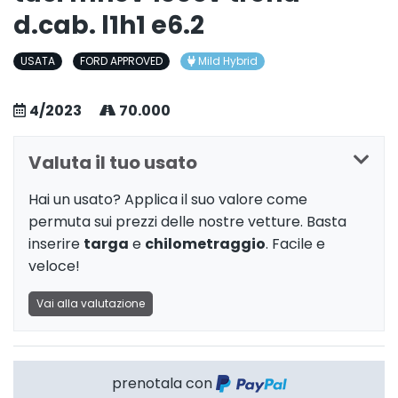
d.cab. l1h1 e6.2
USATA
FORD APPROVED
Mild Hybrid
4/2023
70.000
Valuta il tuo usato
Hai un usato? Applica il suo valore come
permuta sui prezzi delle nostre vetture. Basta
inserire
targa
e
chilometraggio
. Facile e
veloce!
Vai alla valutazione
prenotala con