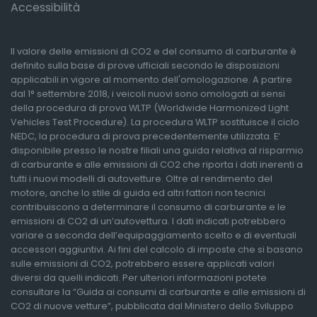
Accessibilità
Il valore delle emissioni di CO2 e del consumo di carburante è
definito sulla base di prove ufficiali secondo le disposizioni
applicabili in vigore al momento dell'omologazione. A partire
dal 1° settembre 2018, i veicoli nuovi sono omologati ai sensi
della procedura di prova WLTP (Worldwide Harmonized Light
Vehicles Test Procedure). La procedura WLTP sostituisce il ciclo
NEDC, la procedura di prova precedentemente utilizzata. E’
disponibile presso le nostre filiali una guida relativa al risparmio
di carburante e alle emissioni di CO2 che riporta i dati inerenti a
tutti i nuovi modelli di autovetture. Oltre al rendimento del
motore, anche lo stile di guida ed altri fattori non tecnici
contribuiscono a determinare il consumo di carburante e le
emissioni di CO2 di un’autovettura. I dati indicati potrebbero
variare a seconda dell’equipaggiamento scelto e di eventuali
accessori aggiuntivi. Ai fini del calcolo di imposte che si basano
sulle emissioni di CO2, potrebbero essere applicati valori
diversi da quelli indicati. Per ulteriori informazioni potete
consultare la “Guida ai consumi di carburante e alle emissioni di
CO2 di nuove vetture”, pubblicata dal Ministero dello Sviluppo