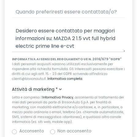
INFORMATIVA AI SENSI DEL REGOLAMENTO UE N. 2016/679 "GDPR"
I dati personali acquisiti saranno utilizzati esclusivamente per
rispondere alla richiesta formulata. Gli Interessati possono esercitare i
diritti di cui agli artt. 15 - 23 del GDPR scrivendo all'indirizzo
clienti@bissonauto.it.
Informativa completa
.
Attività di marketing
*
Letta e compresa l’
Informativa Privacy
, acconsento al trattamento dei
miei dati personali da parte di BissonAuto S.p.A. per finalità di
marketing, con modalità elettroniche e/o cartacee, e, in particolare, a
mezzo posta ordinaria o email, telefono (es. chiamate automatizzate,
SMS, sistemi di messaggistica istantanea), e qualsiasi altro canale
informatico (es. siti web, mobile app).
Acconsento
Non acconsento