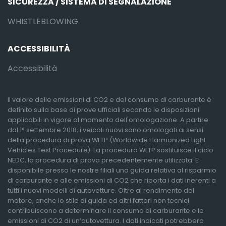
SICUREZZA / SISTEMA DI SEGNALAZIONE
WHISTLEBLOWING
ACCESSIBILITÀ
Accessibilità
Il valore delle emissioni di CO2 e del consumo di carburante è
definito sulla base di prove ufficiali secondo le disposizioni
applicabili in vigore al momento dell'omologazione. A partire
dal 1° settembre 2018, i veicoli nuovi sono omologati ai sensi
della procedura di prova WLTP (Worldwide Harmonized Light
Vehicles Test Procedure). La procedura WLTP sostituisce il ciclo
NEDC, la procedura di prova precedentemente utilizzata. E’
disponibile presso le nostre filiali una guida relativa al risparmio
di carburante e alle emissioni di CO2 che riporta i dati inerenti a
tutti i nuovi modelli di autovetture. Oltre al rendimento del
motore, anche lo stile di guida ed altri fattori non tecnici
contribuiscono a determinare il consumo di carburante e le
emissioni di CO2 di un’autovettura. I dati indicati potrebbero