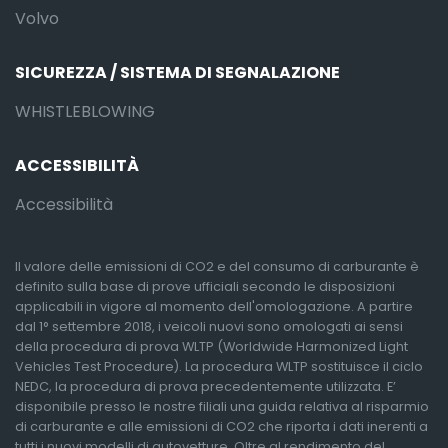
Volvo
SICUREZZA / SISTEMA DI SEGNALAZIONE
WHISTLEBLOWING
ACCESSIBILITÀ
Accessibilità
Il valore delle emissioni di CO2 e del consumo di carburante è
definito sulla base di prove ufficiali secondo le disposizioni
applicabili in vigore al momento dell'omologazione. A partire
dal 1° settembre 2018, i veicoli nuovi sono omologati ai sensi
della procedura di prova WLTP (Worldwide Harmonized Light
Vehicles Test Procedure). La procedura WLTP sostituisce il ciclo
NEDC, la procedura di prova precedentemente utilizzata. E’
disponibile presso le nostre filiali una guida relativa al risparmio
di carburante e alle emissioni di CO2 che riporta i dati inerenti a
tutti i nuovi modelli di autovetture. Oltre al rendimento del