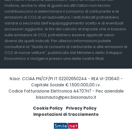
motore, anche lo stile di guida ed altri fattori non tecnici
contribuiscono a determinare il consumo di carburante e le
emissioni di CO2 di un’autovettura. I dati indicati potrebbero
variare a seconda dell’equipaggiamento scelto e di eventuali
accessori aggiuntivi. Ai fini del calcolo di imposte che si basano
sulle emissioni di CO2, potrebbero essere applicati valori
diversi da quelli indicati. Per ulteriori informazioni potete
consultare la “Guida ai consumi di carburante e alle emissioni di
CO2 di nuove vetture”, pubblicata dal Ministero dello Sviluppo
Economico o rivolgervi presso una delle nostre filiali.
N.Iscr. CCIAA PN/CF/PI IT 02202650244 - REA VI-213640 -
Capitale Sociale € 1.500.000,00 i.v.
Codice Fatturazione Elettronica A4707H7 - Pec aziendale
bissonauto@pec.bissonauto.it
Cookie Policy
Privacy Policy
Impostazioni di tracciamento