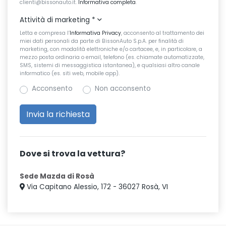
clienti@bissonauto.it.
Informativa completa
.
Attività di marketing
*
Letta e compresa l’
Informativa Privacy
, acconsento al trattamento dei
miei dati personali da parte di BissonAuto S.p.A. per finalità di
marketing, con modalità elettroniche e/o cartacee, e, in particolare, a
mezzo posta ordinaria o email, telefono (es. chiamate automatizzate,
SMS, sistemi di messaggistica istantanea), e qualsiasi altro canale
informatico (es. siti web, mobile app).
Acconsento
Non acconsento
Dove si trova la vettura?
Sede Mazda di Rosà
Via Capitano Alessio, 172 - 36027 Rosà, VI