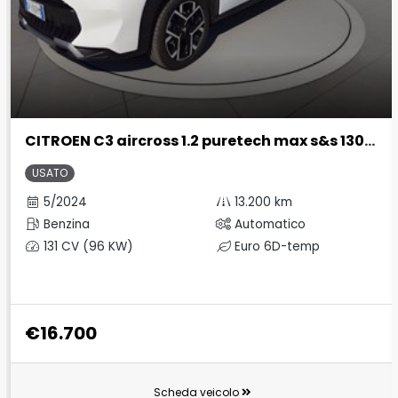
CITROEN C3 aircross 1.2 puretech max s&s 130cv eat6
USATO
5/2024
13.200 km
Benzina
Automatico
131 CV (96 KW)
Euro 6D-temp
€16.700
Scheda veicolo