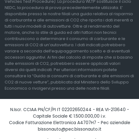
Vehicles Test Procedure). La procedura WLTP sostituisce il ciclo
NEDC, la procedura di prova precedentemente utilizzata. E’
disponibile presso le nostre filiali una guida relativa al risparmio
di carburante e alle emissioni di CO2 che riporta i dati inerenti a
tutti i nuovi modelli di autovetture. Oltre al rendimento del
motore, anche lo stile di guida ed altri fattori non tecnici
contribuiscono a determinare il consumo di carburante e le
emissioni di CO2 di un’autovettura. I dati indicati potrebbero
variare a seconda dell’equipaggiamento scelto e di eventuali
accessori aggiuntivi. Ai fini del calcolo di imposte che si basano
sulle emissioni di CO2, potrebbero essere applicati valori
diversi da quelli indicati. Per ulteriori informazioni potete
consultare la “Guida ai consumi di carburante e alle emissioni di
CO2 di nuove vetture”, pubblicata dal Ministero dello Sviluppo
Economico o rivolgervi presso una delle nostre filiali.
N.Iscr. CCIAA PN/CF/PI IT 02202650244 - REA VI-213640 -
Capitale Sociale € 1.500.000,00 i.v.
Codice Fatturazione Elettronica A4707H7 - Pec aziendale
bissonauto@pec.bissonauto.it