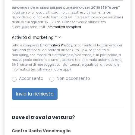
INFORMATIVA AI SENSI DEL REGOLAMENTO UE N. 2016/679 "GDPR"
I dati personali acquisiti saranno utilizzati esclusivamente per
rispondere alla richiesta formulata. Gli Interessati possono esercitare i
diritti di cui agli artt. 15 - 23 del GDPR scrivendo all'indirizzo
clienti@bissonauto.it.
Informativa completa
.
Attività di marketing
*
Letta e compresa l’
Informativa Privacy
, acconsento al trattamento dei
miei dati personali da parte di BissonAuto S.p.A. per finalità di
marketing, con modalità elettroniche e/o cartacee, e, in particolare, a
mezzo posta ordinaria o email, telefono (es. chiamate automatizzate,
SMS, sistemi di messaggistica istantanea), e qualsiasi altro canale
informatico (es. siti web, mobile app).
Acconsento
Non acconsento
Dove si trova la vettura?
Centro Usato Vancimuglio