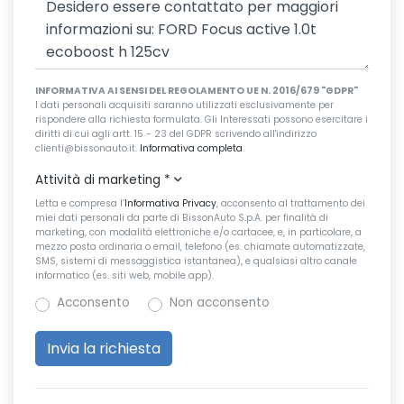
INFORMATIVA AI SENSI DEL REGOLAMENTO UE N. 2016/679 "GDPR"
I dati personali acquisiti saranno utilizzati esclusivamente per
rispondere alla richiesta formulata. Gli Interessati possono esercitare i
diritti di cui agli artt. 15 - 23 del GDPR scrivendo all'indirizzo
clienti@bissonauto.it.
Informativa completa
.
Attività di marketing
*
Letta e compresa l’
Informativa Privacy
, acconsento al trattamento dei
miei dati personali da parte di BissonAuto S.p.A. per finalità di
marketing, con modalità elettroniche e/o cartacee, e, in particolare, a
mezzo posta ordinaria o email, telefono (es. chiamate automatizzate,
SMS, sistemi di messaggistica istantanea), e qualsiasi altro canale
informatico (es. siti web, mobile app).
Acconsento
Non acconsento