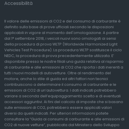
Accessibilità
Il valore delle emissioni di CO2 e del consumo di carburante è
definito sulla base di prove ufficiali secondo le disposizioni
applicabili in vigore al momento dell'omologazione. A partire
dal 1° settembre 2018, i veicoli nuovi sono omologati ai sensi
della procedura di prova WLTP (Worldwide Harmonized Light
Vehicles Test Procedure). La procedura WLTP sostituisce il ciclo
NEDC, la procedura di prova precedentemente utilizzata. E’
disponibile presso le nostre filiali una guida relativa al risparmio
di carburante e alle emissioni di CO2 che riporta i dati inerenti a
tutti i nuovi modelli di autovetture. Oltre al rendimento del
motore, anche lo stile di guida ed altri fattori non tecnici
contribuiscono a determinare il consumo di carburante e le
emissioni di CO2 di un’autovettura. I dati indicati potrebbero
variare a seconda dell’equipaggiamento scelto e di eventuali
accessori aggiuntivi. Ai fini del calcolo di imposte che si basano
sulle emissioni di CO2, potrebbero essere applicati valori
diversi da quelli indicati. Per ulteriori informazioni potete
consultare la “Guida ai consumi di carburante e alle emissioni di
CO2 di nuove vetture”, pubblicata dal Ministero dello Sviluppo