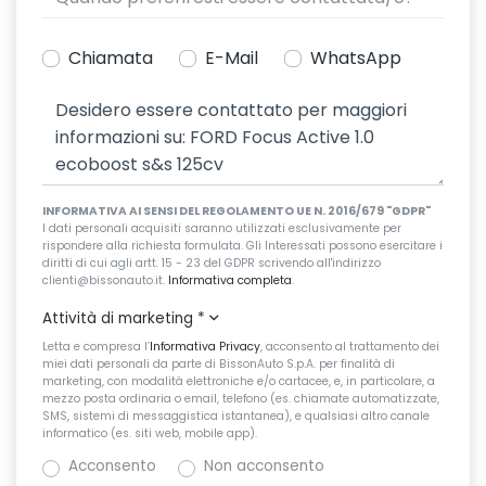
Chiamata
E-Mail
WhatsApp
INFORMATIVA AI SENSI DEL REGOLAMENTO UE N. 2016/679 "GDPR"
I dati personali acquisiti saranno utilizzati esclusivamente per
rispondere alla richiesta formulata. Gli Interessati possono esercitare i
diritti di cui agli artt. 15 - 23 del GDPR scrivendo all'indirizzo
clienti@bissonauto.it.
Informativa completa
.
Attività di marketing
*
Letta e compresa l’
Informativa Privacy
, acconsento al trattamento dei
miei dati personali da parte di BissonAuto S.p.A. per finalità di
marketing, con modalità elettroniche e/o cartacee, e, in particolare, a
mezzo posta ordinaria o email, telefono (es. chiamate automatizzate,
SMS, sistemi di messaggistica istantanea), e qualsiasi altro canale
informatico (es. siti web, mobile app).
Acconsento
Non acconsento