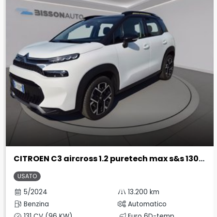
CITROEN C3 aircross 1.2 puretech max s&s 130cv eat6
USATO
5/2024
13.200 km
Benzina
Automatico
131 CV (96 KW)
Euro 6D-temp