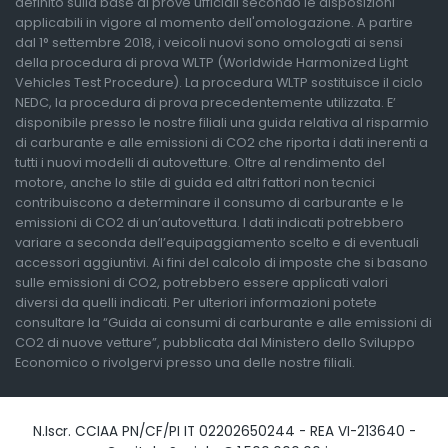
definito sulla base di prove ufficiali secondo le disposizioni
applicabili in vigore al momento dell'omologazione. A partire
dal 1° settembre 2018, i veicoli nuovi sono omologati ai sensi
della procedura di prova WLTP (Worldwide Harmonized Light
Vehicles Test Procedure). La procedura WLTP sostituisce il ciclo
NEDC, la procedura di prova precedentemente utilizzata. E’
disponibile presso le nostre filiali una guida relativa al risparmio
di carburante e alle emissioni di CO2 che riporta i dati inerenti a
tutti i nuovi modelli di autovetture. Oltre al rendimento del
motore, anche lo stile di guida ed altri fattori non tecnici
contribuiscono a determinare il consumo di carburante e le
emissioni di CO2 di un’autovettura. I dati indicati potrebbero
variare a seconda dell’equipaggiamento scelto e di eventuali
accessori aggiuntivi. Ai fini del calcolo di imposte che si basano
sulle emissioni di CO2, potrebbero essere applicati valori
diversi da quelli indicati. Per ulteriori informazioni potete
consultare la “Guida ai consumi di carburante e alle emissioni di
CO2 di nuove vetture”, pubblicata dal Ministero dello Sviluppo
Economico o rivolgervi presso una delle nostre filiali.
N.Iscr. CCIAA PN/CF/PI IT 02202650244 - REA VI-213640 -