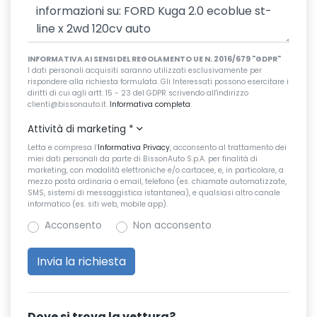
INFORMATIVA AI SENSI DEL REGOLAMENTO UE N. 2016/679 "GDPR"
I dati personali acquisiti saranno utilizzati esclusivamente per
rispondere alla richiesta formulata. Gli Interessati possono esercitare i
diritti di cui agli artt. 15 - 23 del GDPR scrivendo all'indirizzo
clienti@bissonauto.it.
Informativa completa
.
Attività di marketing
*
Letta e compresa l’
Informativa Privacy
, acconsento al trattamento dei
miei dati personali da parte di BissonAuto S.p.A. per finalità di
marketing, con modalità elettroniche e/o cartacee, e, in particolare, a
mezzo posta ordinaria o email, telefono (es. chiamate automatizzate,
SMS, sistemi di messaggistica istantanea), e qualsiasi altro canale
informatico (es. siti web, mobile app).
Acconsento
Non acconsento
Dove si trova la vettura?