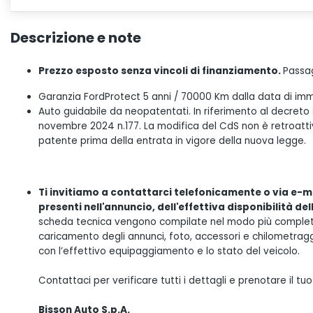
Descrizione e note
Prezzo esposto senza vincoli di finanziamento.
Passag
Garanzia FordProtect 5 anni / 70000 Km dalla data di imm
Auto guidabile da neopatentati. In riferimento al decreto
novembre 2024 n.177. La modifica del CdS non è retroattiva
patente prima della entrata in vigore della nuova legge.
Ti invitiamo a contattarci telefonicamente o via e-ma
presenti nell'annuncio, dell'effettiva disponibilità de
scheda tecnica vengono compilate nel modo più completo 
caricamento degli annunci, foto, accessori e chilometrag
con l’effettivo equipaggiamento e lo stato del veicolo.
Contattaci per verificare tutti i dettagli e prenotare il 
Bisson Auto S.p.A.