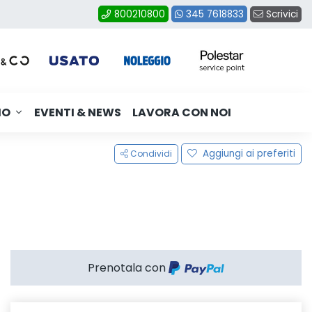
Scrivici
800210800
345 7618833
MO
EVENTI & NEWS
LAVORA CON NOI
Aggiungi ai preferiti
Condividi
Prenotala con