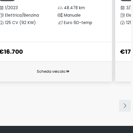
1/2023
48.478 km
3/2
Elettrica/Benzina
Manuale
Ele
125 CV (92 KW)
Euro 6D-temp
125
€16.700
€17
Scheda veicolo