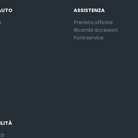
AUTO
ASSISTENZA
e
Prenota officina
Ricambi accessori
Ford service
ILITÀ
tà