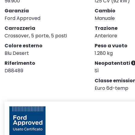
59.900
125 CV (92 kW)
Garanzia
Cambio
Ford Approved
Manuale
Carrozzeria
Trazione
Crossover, 5 porte, 5 posti
Anteriore
Colore esterno
Peso a vuoto
Blu Desert
1.280 kg
Riferimento
Neopatentati
D88489
Sì
Classe emission
Euro 6d-temp