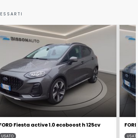
ESSARTI
FORD Fiesta active 1.0 ecoboost h 125cv
FORD 
USATO
USAT