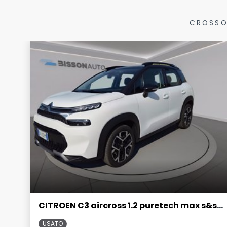
CROSSO
CITROEN C3 aircross 1.2 puretech max s&s 130cv eat6
USATO