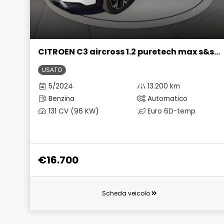
CITROEN C3 aircross 1.2 puretech max s&s 130cv eat6
USATO
5/2024
13.200 km
Benzina
Automatico
131 CV (96 KW)
Euro 6D-temp
€16.700
Scheda veicolo