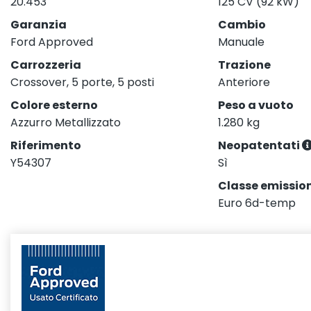
20.453
125 CV (92 kW)
Garanzia
Cambio
Ford Approved
Manuale
Carrozzeria
Trazione
Crossover, 5 porte, 5 posti
Anteriore
Colore esterno
Peso a vuoto
Azzurro Metallizzato
1.280 kg
Riferimento
Neopatentati
Y54307
Sì
Classe emission
Euro 6d-temp