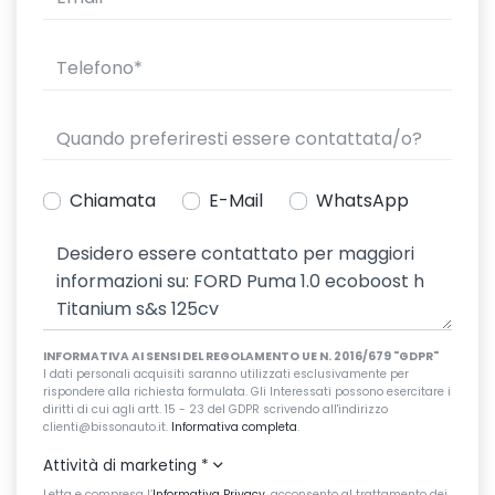
Chiamata
E-Mail
WhatsApp
INFORMATIVA AI SENSI DEL REGOLAMENTO UE N. 2016/679 "GDPR"
I dati personali acquisiti saranno utilizzati esclusivamente per
rispondere alla richiesta formulata. Gli Interessati possono esercitare i
diritti di cui agli artt. 15 - 23 del GDPR scrivendo all'indirizzo
clienti@bissonauto.it.
Informativa completa
.
Attività di marketing
*
Letta e compresa l’
Informativa Privacy
, acconsento al trattamento dei