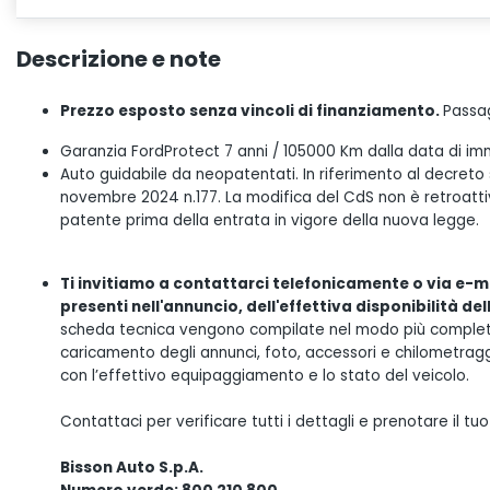
Descrizione e note
Prezzo esposto senza vincoli di finanziamento.
Passag
Garanzia FordProtect 7 anni / 105000 Km dalla data di im
Auto guidabile da neopatentati. In riferimento al decreto
novembre 2024 n.177. La modifica del CdS non è retroattiva
patente prima della entrata in vigore della nuova legge.
Ti invitiamo a contattarci telefonicamente o via e-ma
presenti nell'annuncio, dell'effettiva disponibilità de
scheda tecnica vengono compilate nel modo più completo 
caricamento degli annunci, foto, accessori e chilometrag
con l’effettivo equipaggiamento e lo stato del veicolo.
Contattaci per verificare tutti i dettagli e prenotare il 
Bisson Auto S.p.A.