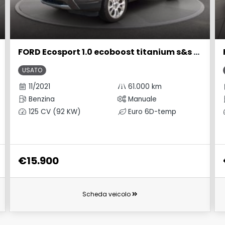
FORD Ecosport 1.0 ecoboost titanium s&s 125cv my20.25
USATO
11/2021
61.000 km
Benzina
Manuale
125 CV (92 KW)
Euro 6D-temp
€15.900
Scheda veicolo