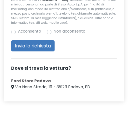
miei dati personali da parte di BissonAuto S.p.A. per finalità di
marketing, con modalità elettroniche e/o cartacee, e, in particolare, a
mezzo posta ordinaria o email, telefono (es. chiamate automatizzate,
SMS, sistemi di messaggistica istantanea), e qualsiasi altro canale
informatico (es. siti web, mobile app).
Acconsento
Non acconsento
Dove si trova la vettura?
Ford Store Padova
Via Nona Strada, 19 - 35129 Padova, PD