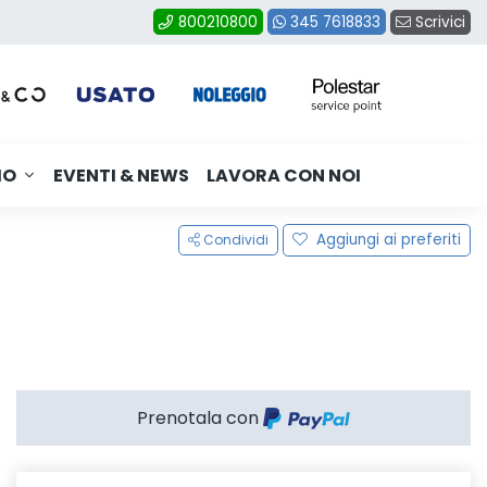
Scrivici
800210800
345 7618833
MO
EVENTI & NEWS
LAVORA CON NOI
Aggiungi ai preferiti
Condividi
Prenotala con