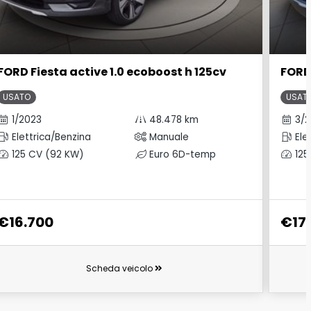
FORD Fiesta active 1.0 ecoboost h 125cv
FORD 
USATO
USAT
1/2023
48.478 km
3/2
Elettrica/Benzina
Manuale
Ele
125 CV (92 KW)
Euro 6D-temp
125
€16.700
€17
Scheda veicolo