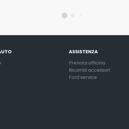
AUTO
ASSISTENZA
e
Prenota officina
Ricambi accessori
Ford service