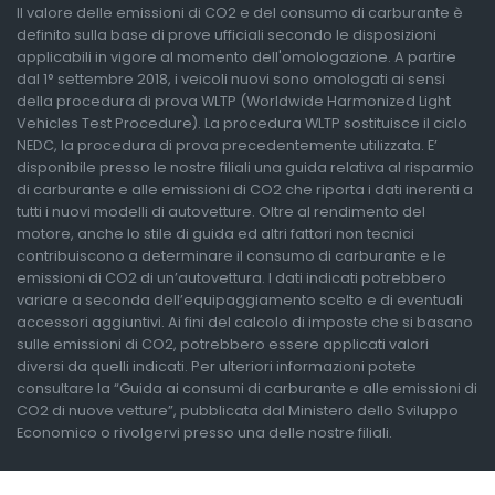
Il valore delle emissioni di CO2 e del consumo di carburante è
definito sulla base di prove ufficiali secondo le disposizioni
applicabili in vigore al momento dell'omologazione. A partire
dal 1° settembre 2018, i veicoli nuovi sono omologati ai sensi
della procedura di prova WLTP (Worldwide Harmonized Light
Vehicles Test Procedure). La procedura WLTP sostituisce il ciclo
NEDC, la procedura di prova precedentemente utilizzata. E’
disponibile presso le nostre filiali una guida relativa al risparmio
di carburante e alle emissioni di CO2 che riporta i dati inerenti a
tutti i nuovi modelli di autovetture. Oltre al rendimento del
motore, anche lo stile di guida ed altri fattori non tecnici
contribuiscono a determinare il consumo di carburante e le
emissioni di CO2 di un’autovettura. I dati indicati potrebbero
variare a seconda dell’equipaggiamento scelto e di eventuali
accessori aggiuntivi. Ai fini del calcolo di imposte che si basano
sulle emissioni di CO2, potrebbero essere applicati valori
diversi da quelli indicati. Per ulteriori informazioni potete
consultare la “Guida ai consumi di carburante e alle emissioni di
CO2 di nuove vetture”, pubblicata dal Ministero dello Sviluppo
Economico o rivolgervi presso una delle nostre filiali.