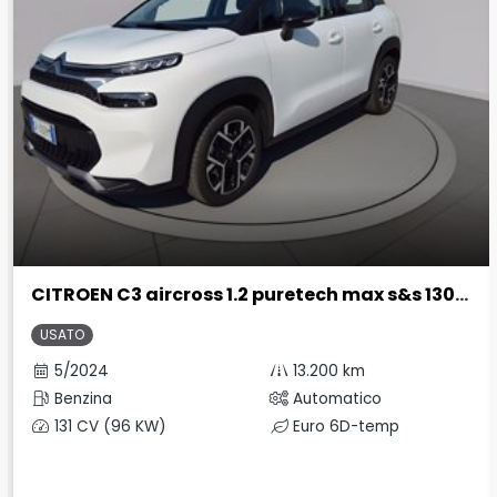
CITROEN C3 aircross 1.2 puretech max s&s 130cv eat6
USATO
5/2024
13.200 km
Benzina
Automatico
131 CV (96 KW)
Euro 6D-temp