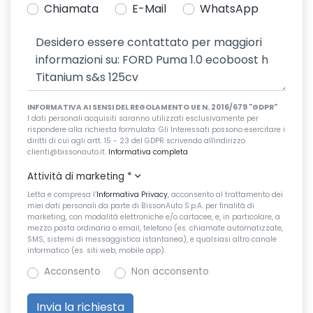
Chiamata
E-Mail
WhatsApp
INFORMATIVA AI SENSI DEL REGOLAMENTO UE N. 2016/679 "GDPR"
I dati personali acquisiti saranno utilizzati esclusivamente per
rispondere alla richiesta formulata. Gli Interessati possono esercitare i
diritti di cui agli artt. 15 - 23 del GDPR scrivendo all'indirizzo
clienti@bissonauto.it.
Informativa completa
.
Attività di marketing
*
Letta e compresa l’
Informativa Privacy
, acconsento al trattamento dei
miei dati personali da parte di BissonAuto S.p.A. per finalità di
marketing, con modalità elettroniche e/o cartacee, e, in particolare, a
mezzo posta ordinaria o email, telefono (es. chiamate automatizzate,
SMS, sistemi di messaggistica istantanea), e qualsiasi altro canale
informatico (es. siti web, mobile app).
Acconsento
Non acconsento