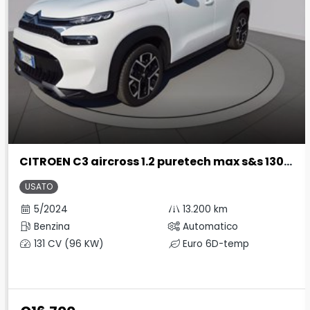
CITROEN C3 aircross 1.2 puretech max s&s 130cv eat6
USATO
5/2024
13.200 km
Benzina
Automatico
131 CV (96 KW)
Euro 6D-temp