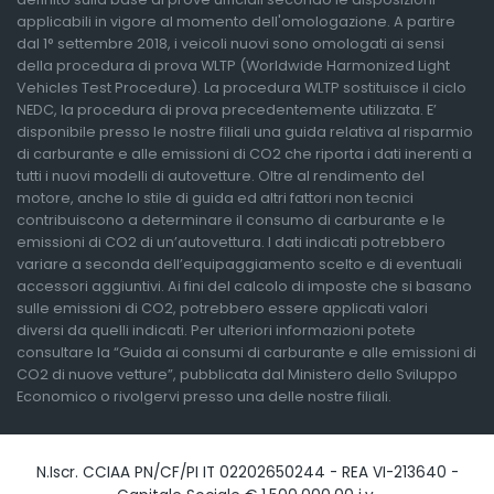
applicabili in vigore al momento dell'omologazione. A partire
dal 1° settembre 2018, i veicoli nuovi sono omologati ai sensi
della procedura di prova WLTP (Worldwide Harmonized Light
Vehicles Test Procedure). La procedura WLTP sostituisce il ciclo
NEDC, la procedura di prova precedentemente utilizzata. E’
disponibile presso le nostre filiali una guida relativa al risparmio
di carburante e alle emissioni di CO2 che riporta i dati inerenti a
tutti i nuovi modelli di autovetture. Oltre al rendimento del
motore, anche lo stile di guida ed altri fattori non tecnici
contribuiscono a determinare il consumo di carburante e le
emissioni di CO2 di un’autovettura. I dati indicati potrebbero
variare a seconda dell’equipaggiamento scelto e di eventuali
accessori aggiuntivi. Ai fini del calcolo di imposte che si basano
sulle emissioni di CO2, potrebbero essere applicati valori
diversi da quelli indicati. Per ulteriori informazioni potete
consultare la “Guida ai consumi di carburante e alle emissioni di
CO2 di nuove vetture”, pubblicata dal Ministero dello Sviluppo
Economico o rivolgervi presso una delle nostre filiali.
N.Iscr. CCIAA PN/CF/PI IT 02202650244 - REA VI-213640 -