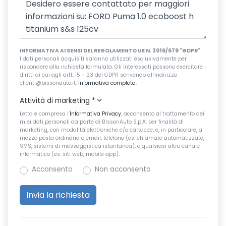
INFORMATIVA AI SENSI DEL REGOLAMENTO UE N. 2016/679 "GDPR"
I dati personali acquisiti saranno utilizzati esclusivamente per
rispondere alla richiesta formulata. Gli Interessati possono esercitare i
diritti di cui agli artt. 15 - 23 del GDPR scrivendo all'indirizzo
clienti@bissonauto.it.
Informativa completa
.
Attività di marketing
*
Letta e compresa l’
Informativa Privacy
, acconsento al trattamento dei
miei dati personali da parte di BissonAuto S.p.A. per finalità di
marketing, con modalità elettroniche e/o cartacee, e, in particolare, a
mezzo posta ordinaria o email, telefono (es. chiamate automatizzate,
SMS, sistemi di messaggistica istantanea), e qualsiasi altro canale
informatico (es. siti web, mobile app).
Acconsento
Non acconsento