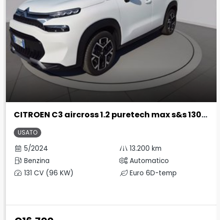
CITROEN C3 aircross 1.2 puretech max s&s 130cv eat6
USATO
5/2024
13.200 km
Benzina
Automatico
131 CV (96 KW)
Euro 6D-temp