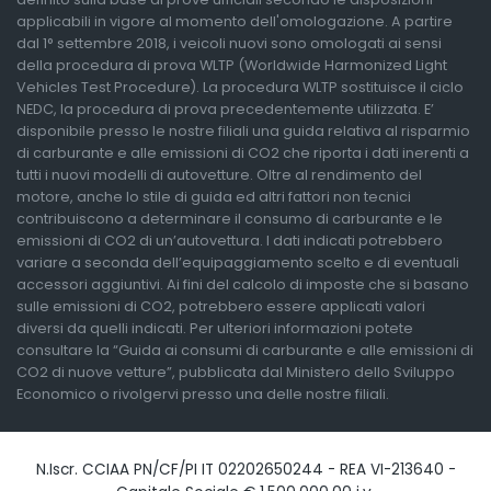
applicabili in vigore al momento dell'omologazione. A partire
dal 1° settembre 2018, i veicoli nuovi sono omologati ai sensi
della procedura di prova WLTP (Worldwide Harmonized Light
Vehicles Test Procedure). La procedura WLTP sostituisce il ciclo
NEDC, la procedura di prova precedentemente utilizzata. E’
disponibile presso le nostre filiali una guida relativa al risparmio
di carburante e alle emissioni di CO2 che riporta i dati inerenti a
tutti i nuovi modelli di autovetture. Oltre al rendimento del
motore, anche lo stile di guida ed altri fattori non tecnici
contribuiscono a determinare il consumo di carburante e le
emissioni di CO2 di un’autovettura. I dati indicati potrebbero
variare a seconda dell’equipaggiamento scelto e di eventuali
accessori aggiuntivi. Ai fini del calcolo di imposte che si basano
sulle emissioni di CO2, potrebbero essere applicati valori
diversi da quelli indicati. Per ulteriori informazioni potete
consultare la “Guida ai consumi di carburante e alle emissioni di
CO2 di nuove vetture”, pubblicata dal Ministero dello Sviluppo
Economico o rivolgervi presso una delle nostre filiali.
N.Iscr. CCIAA PN/CF/PI IT 02202650244 - REA VI-213640 -