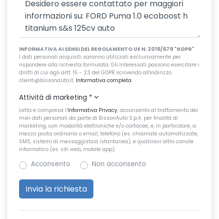
INFORMATIVA AI SENSI DEL REGOLAMENTO UE N. 2016/679 "GDPR"
I dati personali acquisiti saranno utilizzati esclusivamente per
rispondere alla richiesta formulata. Gli Interessati possono esercitare i
diritti di cui agli artt. 15 - 23 del GDPR scrivendo all'indirizzo
clienti@bissonauto.it.
Informativa completa
.
Attività di marketing
*
Letta e compresa l’
Informativa Privacy
, acconsento al trattamento dei
miei dati personali da parte di BissonAuto S.p.A. per finalità di
marketing, con modalità elettroniche e/o cartacee, e, in particolare, a
mezzo posta ordinaria o email, telefono (es. chiamate automatizzate,
SMS, sistemi di messaggistica istantanea), e qualsiasi altro canale
informatico (es. siti web, mobile app).
Acconsento
Non acconsento