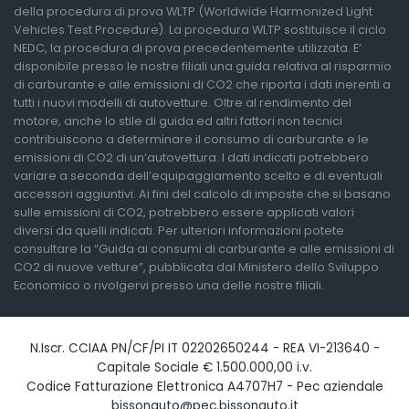
della procedura di prova WLTP (Worldwide Harmonized Light
Vehicles Test Procedure). La procedura WLTP sostituisce il ciclo
NEDC, la procedura di prova precedentemente utilizzata. E’
disponibile presso le nostre filiali una guida relativa al risparmio
di carburante e alle emissioni di CO2 che riporta i dati inerenti a
tutti i nuovi modelli di autovetture. Oltre al rendimento del
motore, anche lo stile di guida ed altri fattori non tecnici
contribuiscono a determinare il consumo di carburante e le
emissioni di CO2 di un’autovettura. I dati indicati potrebbero
variare a seconda dell’equipaggiamento scelto e di eventuali
accessori aggiuntivi. Ai fini del calcolo di imposte che si basano
sulle emissioni di CO2, potrebbero essere applicati valori
diversi da quelli indicati. Per ulteriori informazioni potete
consultare la “Guida ai consumi di carburante e alle emissioni di
CO2 di nuove vetture”, pubblicata dal Ministero dello Sviluppo
Economico o rivolgervi presso una delle nostre filiali.
N.Iscr. CCIAA PN/CF/PI IT 02202650244 - REA VI-213640 -
Capitale Sociale € 1.500.000,00 i.v.
Codice Fatturazione Elettronica A4707H7 - Pec aziendale
bissonauto@pec.bissonauto.it