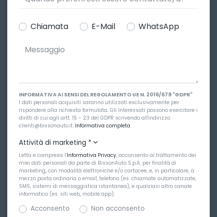
Chiamata
E-Mail
WhatsApp
INFORMATIVA AI SENSI DEL REGOLAMENTO UE N. 2016/679 "GDPR"
I dati personali acquisiti saranno utilizzati esclusivamente per
rispondere alla richiesta formulata. Gli Interessati possono esercitare i
diritti di cui agli artt. 15 - 23 del GDPR scrivendo all'indirizzo
clienti@bissonauto.it.
Informativa completa
.
Attività di marketing
*
Letta e compresa l’
Informativa Privacy
, acconsento al trattamento dei
miei dati personali da parte di BissonAuto S.p.A. per finalità di
marketing, con modalità elettroniche e/o cartacee, e, in particolare, a
mezzo posta ordinaria o email, telefono (es. chiamate automatizzate,
SMS, sistemi di messaggistica istantanea), e qualsiasi altro canale
informatico (es. siti web, mobile app).
Acconsento
Non acconsento