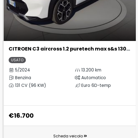
CITROEN C3 aircross 1.2 puretech max s&s 130cv eat6
USATO
5/2024
13.200 km
Benzina
Automatico
131 CV (96 KW)
Euro 6D-temp
€16.700
Scheda veicolo