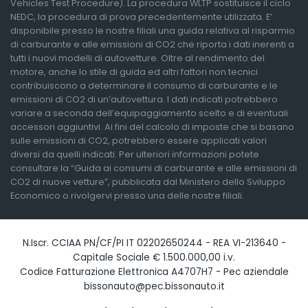
Vehicles Test Procedure). La procedura WLTP sostituisce il ciclo
NEDC, la procedura di prova precedentemente utilizzata. E’
disponibile presso le nostre filiali una guida relativa al risparmio
di carburante e alle emissioni di CO2 che riporta i dati inerenti a
tutti i nuovi modelli di autovetture. Oltre al rendimento del
motore, anche lo stile di guida ed altri fattori non tecnici
contribuiscono a determinare il consumo di carburante e le
emissioni di CO2 di un’autovettura. I dati indicati potrebbero
variare a seconda dell’equipaggiamento scelto e di eventuali
accessori aggiuntivi. Ai fini del calcolo di imposte che si basano
sulle emissioni di CO2, potrebbero essere applicati valori
diversi da quelli indicati. Per ulteriori informazioni potete
consultare la “Guida ai consumi di carburante e alle emissioni di
CO2 di nuove vetture”, pubblicata dal Ministero dello Sviluppo
Economico o rivolgervi presso una delle nostre filiali.
N.Iscr. CCIAA PN/CF/PI IT 02202650244 - REA VI-213640 -
Capitale Sociale € 1.500.000,00 i.v.
Codice Fatturazione Elettronica A4707H7 - Pec aziendale
bissonauto@pec.bissonauto.it