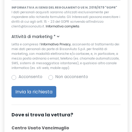
INFORMATIVA AI SENSI DEL REGOLAMENTO UE N. 2016/679 "GDPR"
I dati personali acquisiti saranno utilizzati esclusivamente per
rispondere alla richiesta formulata. Gli Interessati possono esercitare i
diritti di cui agli artt. 15 - 23 del GDPR scrivendo all'indirizzo
clienti@bissonauto.it.
Informativa completa
.
Attività di marketing
*
Letta e compresa l’
Informativa Privacy
, acconsento al trattamento dei
miei dati personali da parte di BissonAuto S.p.A. per finalità di
marketing, con modalità elettroniche e/o cartacee, e, in particolare, a
mezzo posta ordinaria o email, telefono (es. chiamate automatizzate,
SMS, sistemi di messaggistica istantanea), e qualsiasi altro canale
informatico (es. siti web, mobile app).
Acconsento
Non acconsento
Dove si trova la vettura?
Centro Usato Vancimuglio