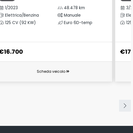
1/2023
48.478 km
3/2
Elettrica/Benzina
Manuale
Ele
125 CV (92 KW)
Euro 6D-temp
125
€16.700
€17
Scheda veicolo