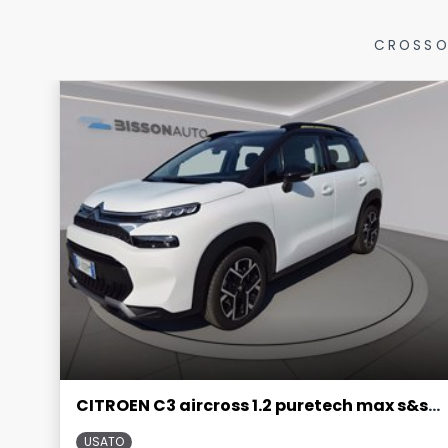
CROSSO
CITROEN C3 aircross 1.2 puretech max s&s 130cv eat6
USATO