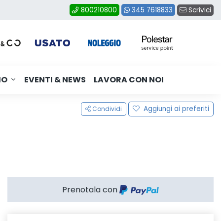
Scrivici
800210800
345 7618833
MO
EVENTI & NEWS
LAVORA CON NOI
Aggiungi ai preferiti
Condividi
Prenotala con