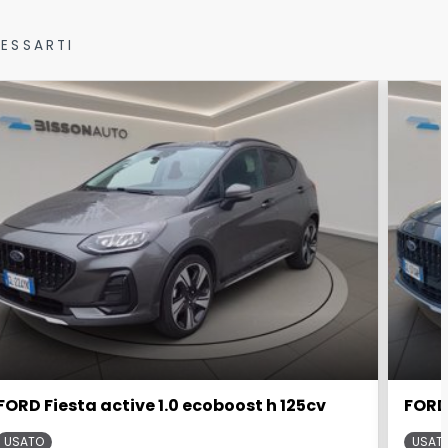
ESSARTI
FORD Fiesta active 1.0 ecoboost h 125cv
FORD 
USATO
USAT