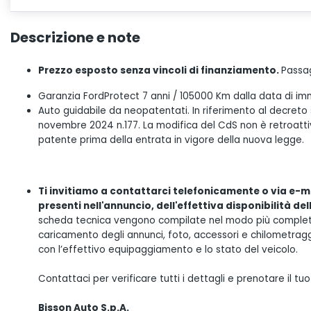
Descrizione e note
Prezzo esposto senza vincoli di finanziamento.
Passag
Garanzia FordProtect 7 anni / 105000 Km dalla data di im
Auto guidabile da neopatentati. In riferimento al decreto
novembre 2024 n.177. La modifica del CdS non è retroattiva
patente prima della entrata in vigore della nuova legge.
Ti invitiamo a contattarci telefonicamente o via e-ma
presenti nell'annuncio, dell'effettiva disponibilità de
scheda tecnica vengono compilate nel modo più completo 
caricamento degli annunci, foto, accessori e chilometrag
con l’effettivo equipaggiamento e lo stato del veicolo.
Contattaci per verificare tutti i dettagli e prenotare il 
Bisson Auto S.p.A.