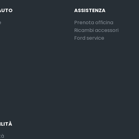
AUTO
ASSISTENZA
e
Prenota officina
Ricambi accessori
Ford service
ILITÀ
tà