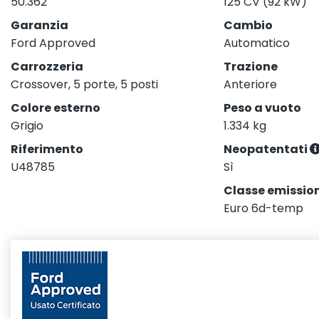
50.362
125 CV (92 kW)
Garanzia
Cambio
Ford Approved
Automatico
Carrozzeria
Trazione
Crossover, 5 porte, 5 posti
Anteriore
Colore esterno
Peso a vuoto
Grigio
1.334 kg
Riferimento
Neopatentati
U48785
Sì
Classe emission
Euro 6d-temp