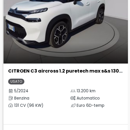
CITROEN C3 aircross 1.2 puretech max s&s 130cv eat6
USATO
5/2024
13.200 km
Benzina
Automatico
131 CV (96 KW)
Euro 6D-temp