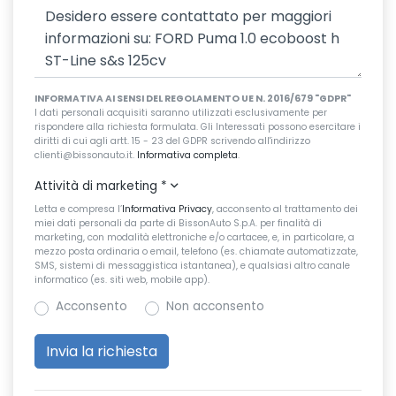
INFORMATIVA AI SENSI DEL REGOLAMENTO UE N. 2016/679 "GDPR"
I dati personali acquisiti saranno utilizzati esclusivamente per
rispondere alla richiesta formulata. Gli Interessati possono esercitare i
diritti di cui agli artt. 15 - 23 del GDPR scrivendo all'indirizzo
clienti@bissonauto.it.
Informativa completa
.
Attività di marketing
*
Letta e compresa l’
Informativa Privacy
, acconsento al trattamento dei
miei dati personali da parte di BissonAuto S.p.A. per finalità di
marketing, con modalità elettroniche e/o cartacee, e, in particolare, a
mezzo posta ordinaria o email, telefono (es. chiamate automatizzate,
SMS, sistemi di messaggistica istantanea), e qualsiasi altro canale
informatico (es. siti web, mobile app).
Acconsento
Non acconsento