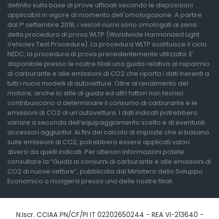
definito sulla base di prove ufficiali secondo le disposizioni
applicabili in vigore al momento dell'omologazione. A partire
dal 1° settembre 2018, i veicoli nuovi sono omologati ai sensi
della procedura di prova WLTP (Worldwide Harmonized Light
Vehicles Test Procedure). La procedura WLTP sostituisce il ciclo
NEDC, la procedura di prova precedentemente utilizzata. E’
disponibile presso le nostre filiali una guida relativa al risparmio
di carburante e alle emissioni di CO2 che riporta i dati inerenti a
tutti i nuovi modelli di autovetture. Oltre al rendimento del
motore, anche lo stile di guida ed altri fattori non tecnici
contribuiscono a determinare il consumo di carburante e le
emissioni di CO2 di un’autovettura. I dati indicati potrebbero
variare a seconda dell’equipaggiamento scelto e di eventuali
accessori aggiuntivi. Ai fini del calcolo di imposte che si basano
sulle emissioni di CO2, potrebbero essere applicati valori
diversi da quelli indicati. Per ulteriori informazioni potete
consultare la “Guida ai consumi di carburante e alle emissioni di
CO2 di nuove vetture”, pubblicata dal Ministero dello Sviluppo
Economico o rivolgervi presso una delle nostre filiali.
N.Iscr. CCIAA PN/CF/PI IT 02202650244 - REA VI-213640 -